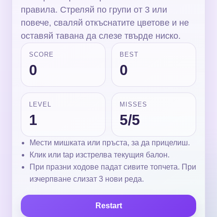
правила. Стреляй по групи от 3 или
повече, сваляй откъснатите цветове и не
оставяй тавана да слезе твърде ниско.
SCORE
BEST
0
0
LEVEL
MISSES
1
5/5
Мести мишката или пръста, за да прицелиш.
Клик или tap изстрелва текущия балон.
При празни ходове падат сивите топчета. При
изчерпване слизат 3 нови реда.
Restart
Мехурчета
Starting in 5